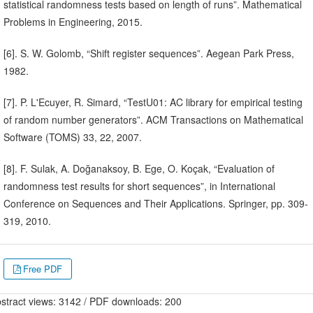
statistical randomness tests based on length of runs”. Mathematical
Problems in Engineering, 2015.
[6]. S. W. Golomb, “Shift register sequences”. Aegean Park Press,
1982.
[7]. P. L'Ecuyer, R. Simard, “TestU01: AC library for empirical testing
of random number generators”. ACM Transactions on Mathematical
Software (TOMS) 33, 22, 2007.
[8]. F. Sulak, A. Doğanaksoy, B. Ege, O. Koçak, “Evaluation of
randomness test results for short sequences”, in International
Conference on Sequences and Their Applications. Springer, pp. 309-
319, 2010.
Free PDF
stract views: 3142 / PDF downloads: 200