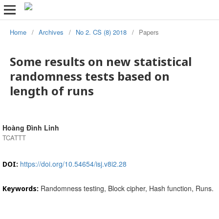
Home
/
Archives
/
No 2. CS (8) 2018
/
Papers
Some results on new statistical
randomness tests based on
length of runs
Hoàng Đình Linh
TCATTT
https://doi.org/10.54654/isj.v8i2.28
DOI:
Randomness testing, Block cipher, Hash function, Runs.
Keywords: