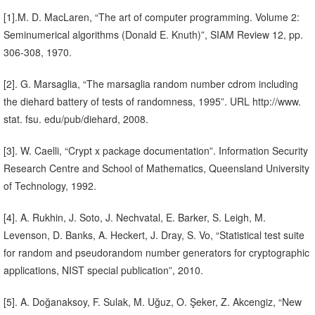
[1].M. D. MacLaren, “The art of computer programming. Volume 2:
Seminumerical algorithms (Donald E. Knuth)”, SIAM Review 12, pp.
306-308, 1970.
[2]. G. Marsaglia, “The marsaglia random number cdrom including
the diehard battery of tests of randomness, 1995”. URL http://www.
stat. fsu. edu/pub/diehard, 2008.
[3]. W. Caelli, “Crypt x package documentation”. Information Security
Research Centre and School of Mathematics, Queensland University
of Technology, 1992.
[4]. A. Rukhin, J. Soto, J. Nechvatal, E. Barker, S. Leigh, M.
Levenson, D. Banks, A. Heckert, J. Dray, S. Vo, “Statistical test suite
for random and pseudorandom number generators for cryptographic
applications, NIST special publication”, 2010.
[5]. A. Doğanaksoy, F. Sulak, M. Uğuz, O. Şeker, Z. Akcengiz, “New