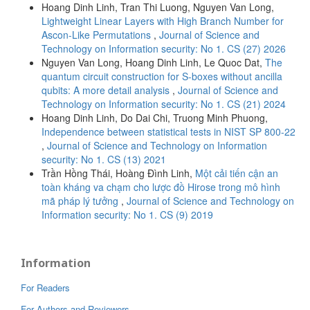
Hoang Dinh Linh, Tran Thi Luong, Nguyen Van Long,
Lightweight Linear Layers with High Branch Number for
Ascon-Like Permutations
,
Journal of Science and
Technology on Information security: No 1. CS (27) 2026
Nguyen Van Long, Hoang Dinh Linh, Le Quoc Dat,
The
quantum circuit construction for S-boxes without ancilla
qubits: A more detail analysis
,
Journal of Science and
Technology on Information security: No 1. CS (21) 2024
Hoang Dinh Linh, Do Dai Chi, Truong Minh Phuong,
Independence between statistical tests in NIST SP 800-22
,
Journal of Science and Technology on Information
security: No 1. CS (13) 2021
Trần Hồng Thái, Hoàng Đình Linh,
Một cải tiến cận an
toàn kháng va chạm cho lược đồ Hirose trong mô hình
mã pháp lý tưởng
,
Journal of Science and Technology on
Information security: No 1. CS (9) 2019
Information
For Readers
For Authors and Reviewers