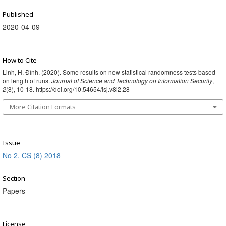
Published
2020-04-09
How to Cite
Linh, H. Đình. (2020). Some results on new statistical randomness tests based
on length of runs.
Journal of Science and Technology on Information Security
,
2
(8), 10-18. https://doi.org/10.54654/isj.v8i2.28
More Citation Formats
Issue
No 2. CS (8) 2018
Section
Papers
License