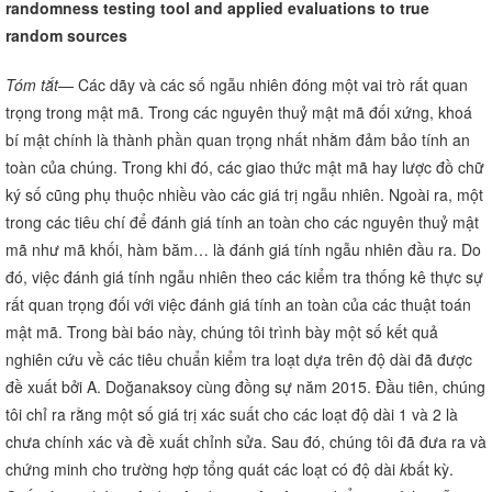
randomness testing tool and applied evaluations to true
random sources
Tóm tắt
— Các dãy và các số ngẫu nhiên đóng một vai trò rất quan
trọng trong mật mã. Trong các nguyên thuỷ mật mã đối xứng, khoá
bí mật chính là thành phần quan trọng nhất nhằm đảm bảo tính an
toàn của chúng. Trong khi đó, các giao thức mật mã hay lược đồ chữ
ký số cũng phụ thuộc nhiều vào các giá trị ngẫu nhiên. Ngoài ra, một
trong các tiêu chí để đánh giá tính an toàn cho các nguyên thuỷ mật
mã như mã khối, hàm băm… là đánh giá tính ngẫu nhiên đầu ra. Do
đó, việc đánh giá tính ngẫu nhiên theo các kiểm tra thống kê thực sự
rất quan trọng đối với việc đánh giá tính an toàn của các thuật toán
mật mã. Trong bài báo này, chúng tôi trình bày một số kết quả
nghiên cứu về các tiêu chuẩn kiểm tra loạt dựa trên độ dài đã được
đề xuất bởi A. Doğanaksoy cùng đồng sự năm 2015. Đầu tiên, chúng
tôi chỉ ra rằng một số giá trị xác suất cho các loạt độ dài 1 và 2 là
chưa chính xác và đề xuất chỉnh sửa. Sau đó, chúng tôi đã đưa ra và
chứng minh cho trường hợp tổng quát các loạt có độ dài
k
bất kỳ.